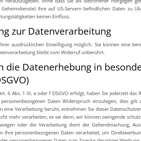
 herauszugeben, ohne dass Sie als Betroffener hiergegen ger
 Geheimdienste) Ihre auf US-Servern befindlichen Daten zu 
tungstätigkeiten keinen Einfluss.
ung zur Datenverarbeitung
rer ausdrücklichen Einwilligung möglich. Sie können eine bereit
atenverarbeitung bleibt vom Widerruf unberührt.
n die Datenerhebung in besonde
 DSGVO)
. 6 Abs. 1 lit. e oder f DSGVO erfolgt, haben Sie jederzeit das 
er personenbezogenen Daten Widerspruch einzulegen; dies gilt 
enen eine Verarbeitung beruht, entnehmen Sie dieser Datenschutz
cht mehr verarbeiten, es sei denn, wir können zwingende schut
erwiegen oder die Verarbeitung dient der Geltendmachung, A
 Ihre personenbezogenen Daten verarbeitet, um Direktwerbung 
nder personenbezogener Daten zum Zwecke derartiger Werbung einz