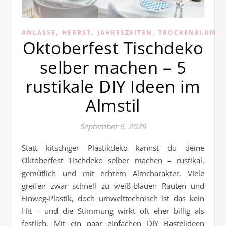
,
,
,
ANLÄSSE
HERBST
JAHRESZEITEN
TROCKENBLUME
Oktoberfest Tischdeko
selber machen – 5
rustikale DIY Ideen im
Almstil
September 6, 2025
Statt kitschiger Plastikdeko kannst du deine
Oktoberfest Tischdeko selber machen – rustikal,
gemütlich und mit echtem Almcharakter. Viele
greifen zwar schnell zu weiß-blauen Rauten und
Einweg-Plastik, doch umwelttechnisch ist das kein
Hit – und die Stimmung wirkt oft eher billig als
festlich. Mit ein paar einfachen DIY Bastelideen