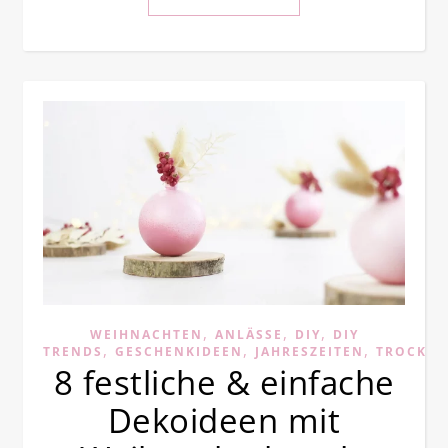
,
,
,
WEIHNACHTEN
ANLÄSSE
DIY
DIY
,
,
,
TRENDS
GESCHENKIDEEN
JAHRESZEITEN
TROCKE
8 festliche & einfache
Dekoideen mit