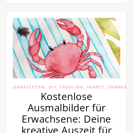
,
,
,
,
,
JAHRESZEITEN
DIY
FRÜHLING
HERBST
SOMMER
Kostenlose
Ausmalbilder für
Erwachsene: Deine
kreative Auszeit für