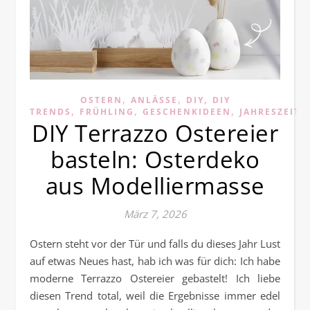
,
,
,
OSTERN
ANLÄSSE
DIY
DIY
,
,
,
TRENDS
FRÜHLING
GESCHENKIDEEN
JAHRESZEITE
DIY Terrazzo Ostereier
basteln: Osterdeko
aus Modelliermasse
März 7, 2026
Ostern steht vor der Tür und falls du dieses Jahr Lust
auf etwas Neues hast, hab ich was für dich: Ich habe
moderne Terrazzo Ostereier gebastelt! Ich liebe
diesen Trend total, weil die Ergebnisse immer edel