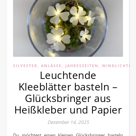
,
,
,
SILVESTER
ANLÄSSE
JAHRESZEITEN
WINDLICHTER
Leuchtende
Kleeblätter basteln –
Glücksbringer aus
Heißkleber und Papier
Dezember 14, 2025
Du möchtest einen kleinen Glücksbringer basteln