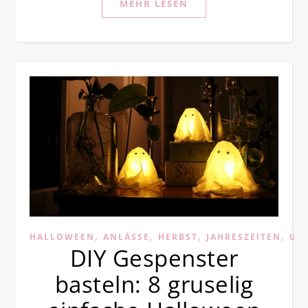
MEHR LESEN
,
,
,
,
HALLOWEEN
ANLÄSSE
HERBST
JAHRESZEITEN
UP
DIY Gespenster
basteln: 8 gruselig