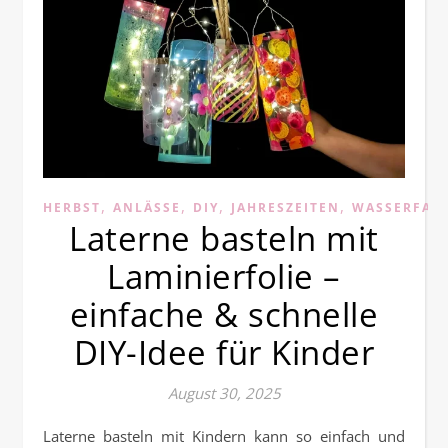
,
,
,
,
HERBST
ANLÄSSE
DIY
JAHRESZEITEN
WASSERFAR
Laterne basteln mit
Laminierfolie –
einfache & schnelle
DIY-Idee für Kinder
August 30, 2025
Laterne basteln mit Kindern kann so einfach und