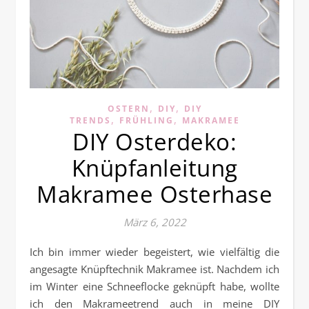
,
,
OSTERN
DIY
DIY
,
,
TRENDS
FRÜHLING
MAKRAMEE
DIY Osterdeko:
Knüpfanleitung
Makramee Osterhase
März 6, 2022
Ich bin immer wieder begeistert, wie vielfältig die
angesagte Knüpftechnik Makramee ist. Nachdem ich
im Winter eine Schneeflocke geknüpft habe, wollte
ich den Makrameetrend auch in meine DIY