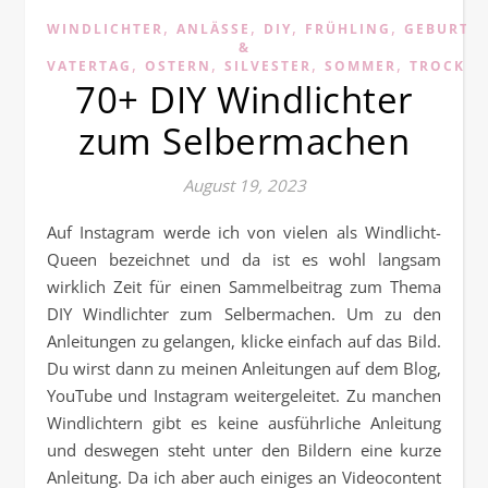
,
,
,
,
WINDLICHTER
ANLÄSSE
DIY
FRÜHLING
GEBURTS
&
,
,
,
,
VATERTAG
OSTERN
SILVESTER
SOMMER
TROCKE
70+ DIY Windlichter
zum Selbermachen
August 19, 2023
Auf Instagram werde ich von vielen als Windlicht-
Queen bezeichnet und da ist es wohl langsam
wirklich Zeit für einen Sammelbeitrag zum Thema
DIY Windlichter zum Selbermachen. Um zu den
Anleitungen zu gelangen, klicke einfach auf das Bild.
Du wirst dann zu meinen Anleitungen auf dem Blog,
YouTube und Instagram weitergeleitet. Zu manchen
Windlichtern gibt es keine ausführliche Anleitung
und deswegen steht unter den Bildern eine kurze
Anleitung. Da ich aber auch einiges an Videocontent