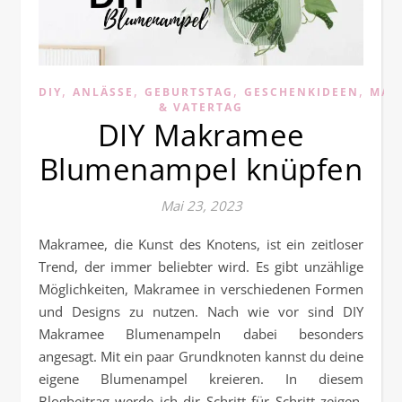
,
,
,
,
DIY
ANLÄSSE
GEBURTSTAG
GESCHENKIDEEN
MAK
& VATERTAG
DIY Makramee
Blumenampel knüpfen
Mai 23, 2023
Makramee, die Kunst des Knotens, ist ein zeitloser
Trend, der immer beliebter wird. Es gibt unzählige
Möglichkeiten, Makramee in verschiedenen Formen
und Designs zu nutzen. Nach wie vor sind DIY
Makramee Blumenampeln dabei besonders
angesagt. Mit ein paar Grundknoten kannst du deine
eigene Blumenampel kreieren. In diesem
Blogbeitrag werde ich dir Schritt für Schritt zeigen,