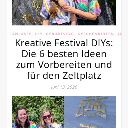
,
,
,
,
ANLÄSSE
DIY
GEBURTSTAG
GESCHENKIDEEN
JAH
Kreative Festival DIYs:
Die 6 besten Ideen
zum Vorbereiten und
für den Zeltplatz
Juni 13, 2026