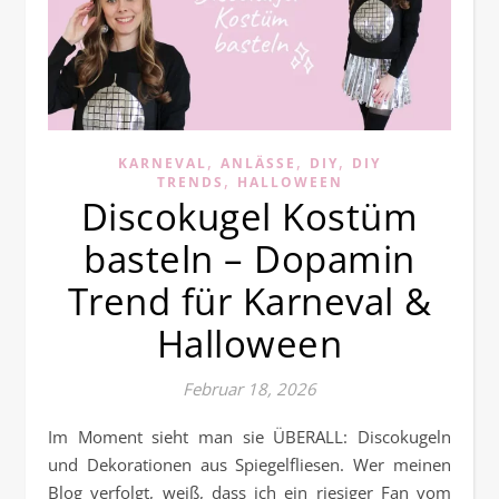
,
,
,
KARNEVAL
ANLÄSSE
DIY
DIY
,
TRENDS
HALLOWEEN
Discokugel Kostüm
basteln – Dopamin
Trend für Karneval &
Halloween
Februar 18, 2026
Im Moment sieht man sie ÜBERALL: Discokugeln
und Dekorationen aus Spiegelfliesen. Wer meinen
Blog verfolgt, weiß, dass ich ein riesiger Fan vom