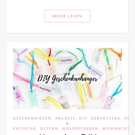
MEHR LESEN
,
,
,
,
GESCHENKIDEEN
ANLÄSSE
DIY
GEBURTSTAG
HOC
&
,
,
,
VATERTAG
OSTERN
WASSERFARBEN
WEIHNACHTE