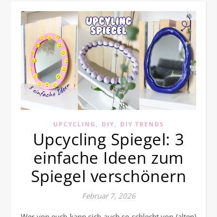
,
,
UPCYCLING
DIY
DIY TRENDS
Upcycling Spiegel: 3
einfache Ideen zum
Spiegel verschönern
Februar 7, 2026
Wer von euch kann sich auch so schlecht von (alten)