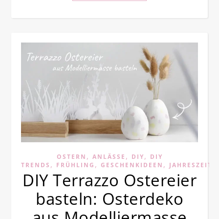
,
,
,
OSTERN
ANLÄSSE
DIY
DIY
,
,
,
TRENDS
FRÜHLING
GESCHENKIDEEN
JAHRESZEITE
DIY Terrazzo Ostereier
basteln: Osterdeko
aus Modelliermasse