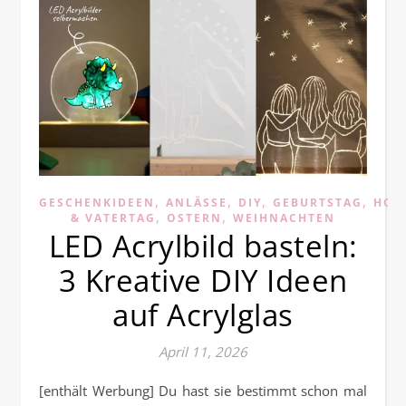
,
,
,
,
GESCHENKIDEEN
ANLÄSSE
DIY
GEBURTSTAG
HOC
,
,
& VATERTAG
OSTERN
WEIHNACHTEN
LED Acrylbild basteln:
3 Kreative DIY Ideen
auf Acrylglas
April 11, 2026
[enthält Werbung] Du hast sie bestimmt schon mal