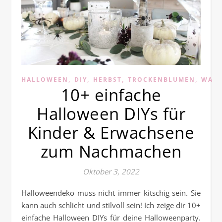
,
,
,
,
HALLOWEEN
DIY
HERBST
TROCKENBLUMEN
WASS
10+ einfache
Halloween DIYs für
Kinder & Erwachsene
zum Nachmachen
Oktober 3, 2022
Halloweendeko muss nicht immer kitschig sein. Sie
kann auch schlicht und stilvoll sein! Ich zeige dir 10+
einfache Halloween DIYs für deine Halloweenparty.