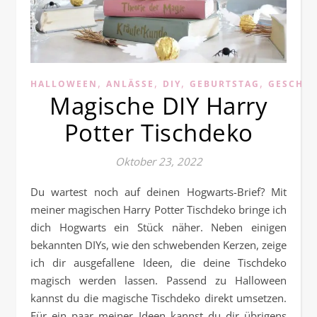
,
,
,
,
HALLOWEEN
ANLÄSSE
DIY
GEBURTSTAG
GESCHEN
Magische DIY Harry
Potter Tischdeko
Oktober 23, 2022
Du wartest noch auf deinen Hogwarts-Brief? Mit
meiner magischen Harry Potter Tischdeko bringe ich
dich Hogwarts ein Stück näher. Neben einigen
bekannten DIYs, wie den schwebenden Kerzen, zeige
ich dir ausgefallene Ideen, die deine Tischdeko
magisch werden lassen. Passend zu Halloween
kannst du die magische Tischdeko direkt umsetzen.
Für ein paar meiner Ideen kannst du dir übrigens