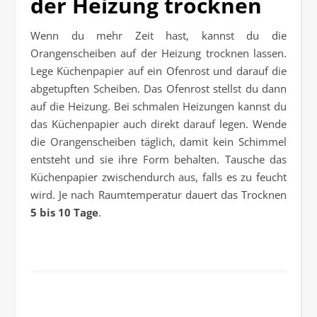
der Heizung trocknen
Wenn du mehr Zeit hast, kannst du die
Orangenscheiben auf der Heizung trocknen lassen.
Lege Küchenpapier auf ein Ofenrost und darauf die
abgetupften Scheiben. Das Ofenrost stellst du dann
auf die Heizung. Bei schmalen Heizungen kannst du
das Küchenpapier auch direkt darauf legen. Wende
die Orangenscheiben täglich, damit kein Schimmel
entsteht und sie ihre Form behalten. Tausche das
Küchenpapier zwischendurch aus, falls es zu feucht
wird. Je nach Raumtemperatur dauert das Trocknen
5 bis 10 Tage
.