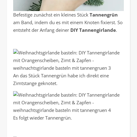
Befestige zunächst ein kleines Stück
Tannengrün
am Band, indem du es mit einem Knoten fixierst. So
entsteht der Anfang deiner
DIY Tannengirlande
.
An das Stück Tannengrün habe ich direkt eine
Zimtstange geknotet.
Es folgt wieder Tannengrün.