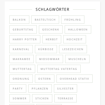
SCHLAGWÖRTER
BALKON
BASTELTISCH
FRÜHLING
GEBURTSTAG
GESCHENK
HALLOWEEN
HARRY POTTER
HERBST
HOCHZEIT
KARNEVAL
KÜRBISSE
LESEZEICHEN
MAKRAMEE
MIDSOMMAR
MUSCHELN
MUTTERTAG
MUTTERTAG VATERTAG
ORDNUNG
OSTERN
OVERHEAD STATIV
PARTY
PFLANZEN
SILVESTER
SOMMER
STICKEN
TERRASSE