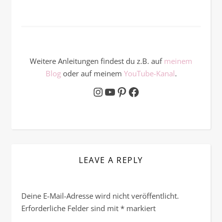
Weitere Anleitungen findest du z.B. auf
meinem
Blog
oder auf meinem
YouTube-Kanal
.
Instagram
YouTube
Pinterest
Facebook
LEAVE A REPLY
Deine E-Mail-Adresse wird nicht veröffentlicht.
Erforderliche Felder sind mit
*
markiert