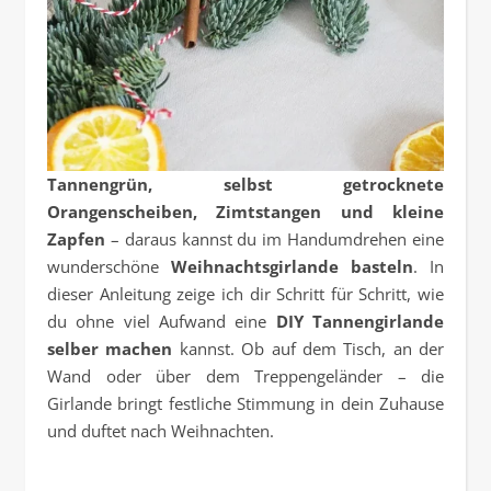
Tannengrün, selbst getrocknete
Orangenscheiben, Zimtstangen und kleine
Zapfen
– daraus kannst du im Handumdrehen eine
wunderschöne
Weihnachtsgirlande basteln
. In
dieser Anleitung zeige ich dir Schritt für Schritt, wie
du ohne viel Aufwand eine
DIY Tannengirlande
selber machen
kannst. Ob auf dem Tisch, an der
Wand oder über dem Treppengeländer – die
Girlande bringt festliche Stimmung in dein Zuhause
und duftet nach Weihnachten.