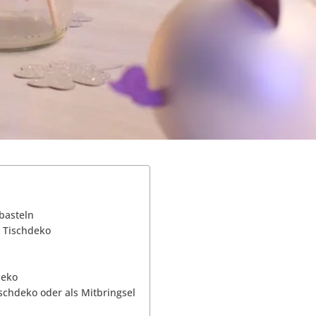
basteln
r Tischdeko
n
deko
ischdeko oder als Mitbringsel