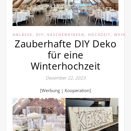
,
,
,
,
ANLÄSSE
DIY
GESCHENKIDEEN
HOCHZEIT
WEIHN
Zauberhafte DIY Deko
für eine
Winterhochzeit
Dezember 22, 2023
[Werbung | Kooperation]