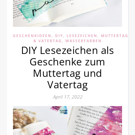
,
,
,
GESCHENKIDEEN
DIY
LESEZEICHEN
MUTTERTAG
,
& VATERTAG
WASSERFARBEN
DIY Lesezeichen als
Geschenke zum
Muttertag und
Vatertag
April 17, 2022