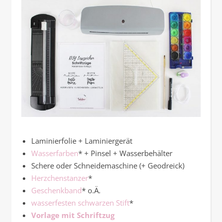
Laminierfolie + Laminiergerät
Wasserfarben
* + Pinsel + Wasserbehälter
Schere oder Schneidemaschine (+ Geodreick)
Herzchenstanzer
*
Geschenkband
* o.Ä.
wasserfesten schwarzen Stift
*
Vorlage mit Schriftzug